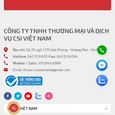
CÔNG TY TNHH THƯƠNG MẠI VÀ DỊCH
VỤ CSI VIỆT NAM
Địa chỉ:
Số 25 ngõ 1375 Giải Phóng - Hoàng Mai - Hà Nội
Hotline:
043 5134591
Fax:
043 5134594
Mobile / Zalo :
097.844.8986
Email: thuan.csivietnam@gmail.com
VỀ CSI VIỆT NAM