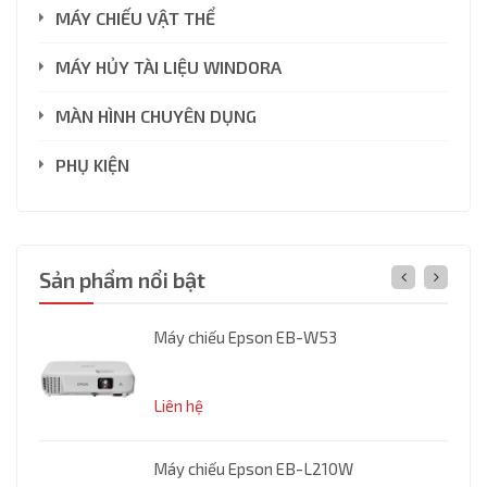
MÁY CHIẾU VẬT THỂ
MÁY HỦY TÀI LIỆU WINDORA
MÀN HÌNH CHUYÊN DỤNG
PHỤ KIỆN
Sản phẩm nổi bật
00H
Máy chiếu Epson EB-W53
.000₫
Liên hệ
Máy chiếu Epson EB-L210W