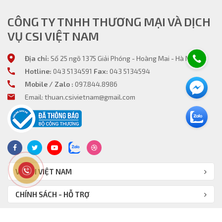
CÔNG TY TNHH THƯƠNG MẠI VÀ DỊCH
VỤ CSI VIỆT NAM
Địa chỉ:
Số 25 ngõ 1375 Giải Phóng - Hoàng Mai - Hà Nội
Hotline:
043 5134591
Fax:
043 5134594
Mobile / Zalo :
097.844.8986
Email: thuan.csivietnam@gmail.com
VỀ CSI VIỆT NAM
CHÍNH SÁCH - HỖ TRỢ
SẢN PHẨM