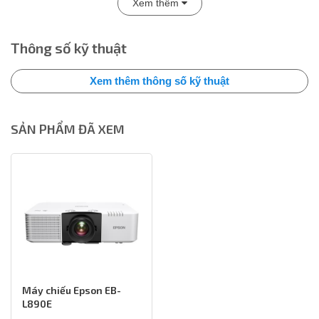
Xem thêm
Thông số kỹ thuật
Xem thêm thông số kỹ thuật
SẢN PHẨM ĐÃ XEM
Thông Số Kỹ Thuật Nổi Bật Của Epson
EB-L890E
Máy chiếu Epson EB-
Công nghệ trình chiếu: 3LCD
L890E
Nguồn sáng: Laser