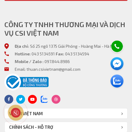
Văn bản sắc nét, dễ đọc
Đây là lựa chọn lý tưởng cho các bài giảng, hội nghị hoặc trình
chiếu nội dung đồ họa chuyên nghiệp.
CÔNG TY TNHH THƯƠNG MẠI VÀ DỊCH
VỤ CSI VIỆT NAM
Địa chỉ:
Số 25 ngõ 1375 Giải Phóng - Hoàng Mai - Hà Nội
Hotline:
043 5134591
Fax:
043 5134594
Mobile / Zalo :
097.844.8986
Email: thuan.csivietnam@gmail.com
3. Hỗ Trợ 4K Enhancement – Hình Ảnh Chi Tiết Hơn
Máy chiếu Epson EB-L890E được tích hợp công nghệ nâng
VỀ CSI VIỆT NAM
cấp hình ảnh 4K Enhancement, giúp tăng độ sắc nét và chi tiết
hiển thị so với độ phân giải WUXGA truyền thống.
CHÍNH SÁCH - HỖ TRỢ