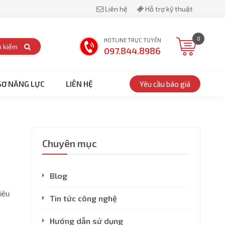
Liên hệ
Hỗ trợ kỹ thuật
0
HOTLINE TRỰC TUYẾN
m kiếm
097.844.8986
SƠ NĂNG LỰC
LIÊN HỆ
Yêu cầu báo giá
Chuyên mục
Blog
iệu
Tin tức công nghệ
Hướng dẫn sử dụng