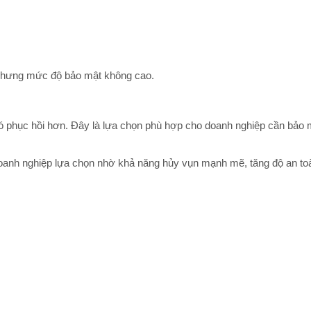
Nhất Hiện Nay
Dự án lắp đặt m
tương tác Windo
Lựa Chọn Máy Hủy Tài Liệu
Trường Tiểu họ
Cho Ngân Hàng, Kế Toán,
 nhưng mức độ bảo mật không cao.
Nhân Sự - Giải Pháp Bảo Mật
Thông Tin Hiệu Quả
Dự Án Lắp Đặt 
Tương Tác Wind
hó phục hồi hơn. Đây là lựa chọn phù hợp cho doanh nghiệp cần bảo 
Trung Tâm Tiến
Hướng dẫn bảo trì máy hủy
Enspire - Bước 
tài liệu WINDORA để tăng
anh nghiệp lựa chọn nhờ khả năng hủy vụn mạnh mẽ, tăng độ an to
Trong Dạy & H
tuổi thọ
Máy chiếu Epson EB-L890E
Máy chiếu vật