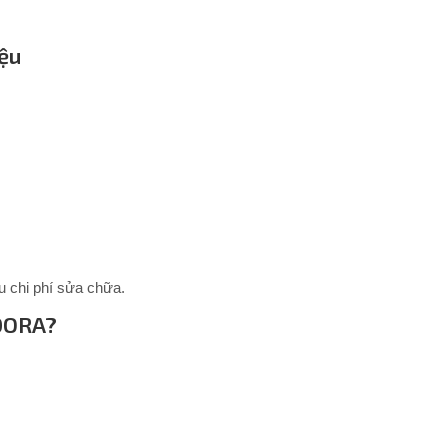
iệu
u chi phí sửa chữa.
NDORA?