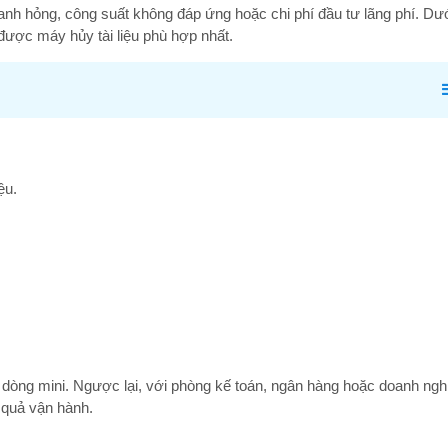
anh hỏng, công suất không đáp ứng hoặc chi phí đầu tư lãng phí. Dư
được máy hủy tài liệu phù hợp nhất.
ệu.
Tại Sao Doanh Nghiệp Cần
Camera Auto Tr
Máy Hủy Tài Liệu? Giải Pháp
WINDORA
Bảo Mật Hiệu Quả Với Máy
Hủy WINDORA
 dòng mini. Ngược lại, với phòng kế toán, ngân hàng hoặc doanh ngh
Máy hủy tài liệu cho văn
Top 5 Thương H
 quả vận hành.
phòng
Tương Tác Thôn