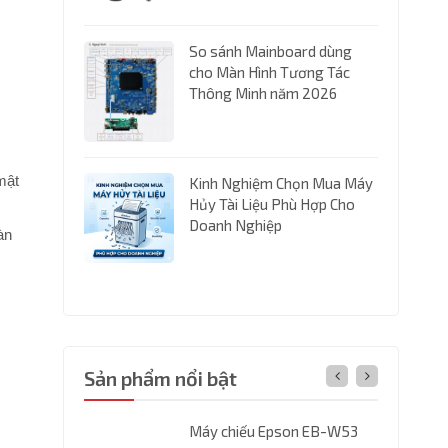
So sánh Mainboard dùng
àn hình
cho Màn Hình Tương Tác
ra tại
Thông Minh năm 2026
c Lê Hữu Tựu
55 Màn Hình
ora Tại
mật
Kinh Nghiệm Chọn Mua Máy
g Anh
Hủy Tài Liệu Phù Hợp Cho
Tiến Mới
Doanh Nghiệp
àn
ọc Ngôn Ngữ
Sản phẩm nổi bật
 thể WINDORA
Máy chiếu Epson EB-W53