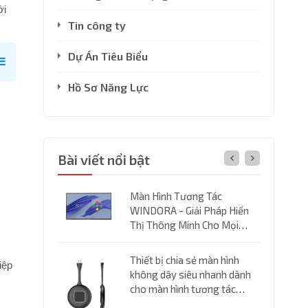
ới
Tin công ty
Dự Án Tiêu Biểu
Hồ Sơ Năng Lực
Bài viết nổi bật
acking
Màn Hình Tương Tác
WINDORA - Giải Pháp Hiển
Thị Thông Minh Cho Mọi
Không Gian
Thiết bị chia sẻ màn hình
iệp
không dây siêu nhanh dành
iệu Màn Hình
cho màn hình tương tác
g Minh Tốt
thông minh WINDORA