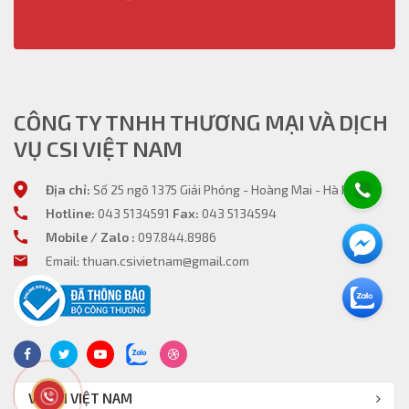
CÔNG TY TNHH THƯƠNG MẠI VÀ DỊCH
VỤ CSI VIỆT NAM
Địa chỉ:
Số 25 ngõ 1375 Giải Phóng - Hoàng Mai - Hà Nội
Hotline:
043 5134591
Fax:
043 5134594
Mobile / Zalo :
097.844.8986
Email: thuan.csivietnam@gmail.com
VỀ CSI VIỆT NAM