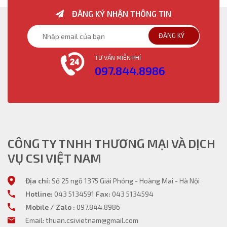
ĐĂNG KÝ NHẬN THÔNG TIN
ĐĂNG KÝ
TƯ VẤN MIỄN PHÍ
097.844.8986
CÔNG TY TNHH THƯƠNG MẠI VÀ DỊCH
VỤ CSI VIỆT NAM
Địa chỉ:
Số 25 ngõ 1375 Giải Phóng - Hoàng Mai - Hà Nội
Hotline:
043 5134591
Fax:
043 5134594
Mobile / Zalo :
097.844.8986
Email: thuan.csivietnam@gmail.com