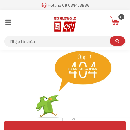
Hotline
097.844.8986
0